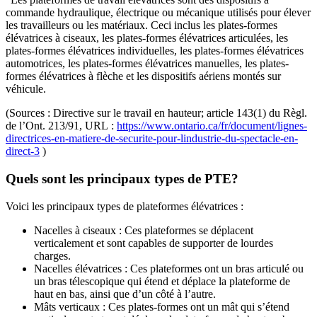
commande hydraulique, électrique ou mécanique utilisés pour élever
les travailleurs ou les matériaux. Ceci inclus les plates-formes
élévatrices à ciseaux, les plates-formes élévatrices articulées, les
plates-formes élévatrices individuelles, les plates-formes élévatrices
automotrices, les plates-formes élévatrices manuelles, les plates-
formes élévatrices à flèche et les dispositifs aériens montés sur
véhicule.
(Sources : Directive sur le travail en hauteur; article 143(1) du Règl.
de l’Ont. 213/91, URL :
https://www.ontario.ca/fr/document/lignes-
directrices-en-matiere-de-securite-pour-lindustrie-du-spectacle-en-
direct-3
)
Quels sont les principaux types de PTE?
Voici les principaux types de plateformes élévatrices :
Nacelles à ciseaux : Ces plateformes se déplacent
verticalement et sont capables de supporter de lourdes
charges.
Nacelles élévatrices : Ces plateformes ont un bras articulé ou
un bras télescopique qui étend et déplace la plateforme de
haut en bas, ainsi que d’un côté à l’autre.
Mâts verticaux : Ces plates-formes ont un mât qui s’étend