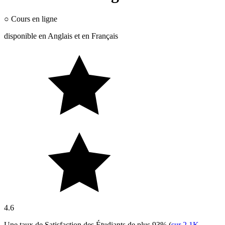
○
Cours en ligne
disponible en
Anglais
et en
Français
4.6
Une taux de Satisfaction des Étudiants de plus
93%
(
sur
2.1K