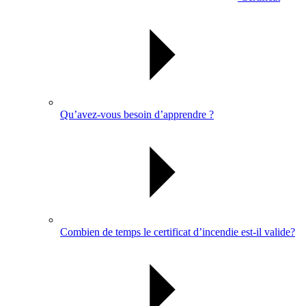
Qu’avez-vous besoin d’apprendre ?
Combien de temps le certificat d’incendie est-il valide?