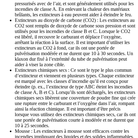
pressurisés avec de l’air, et sont généralement utilisés pour les
incendies de classe A. En enlevant la chaleur des matériaux
brûlants, les extincteurs à eau peuvent aider à éteindre le feu.
Extincteurs au dioxyde de carbone (CO2) : Les extincteurs au
CO2 sont remplis de dioxyde de carbone sous pression et sont
utilisés pour les incendies de classe B et C. Lorsque le CO2
est libéré, il recouvre le carburant et déplace l’oxygène,
arrêtant la réaction à la surface. Il est important d’utiliser les
extincteurs au CO2 à fond, car ils ont une portée de
pulvérisation modérée et ne durent que 10 à 30 secondes. Un
klaxon dur fixé à l’extrémité du tube de pulvérisation peut
aider à viser la zone cible.
Extincteurs chimiques secs : Ce sont le type le plus commun
d’extincteur et viennent en plusieurs types. Chaque extincteur
est marqué avec les classes d’incendie qu’il est conçu pour
éteindre (p. ex., l’extincteur de type ABC éteint les incendies
de classe A, B et C). Lorsqu’ils sont déchargés, les extincteurs
chimiques secs libèrent une couverture de poudre fine qui crée
une rupture entre le carburant et l’oxygène dans l’air, rompant
ainsi la réaction chimique. Il est important d’être précis
lorsque vous utilisez des extincteurs chimiques secs, car ils ont
une portée de pulvérisation courte à modérée et ne durent que
10 à 25 secondes.
Mousse : Les extincteurs à mousse sont efficaces contre les
incendies impliquant des liquides et des solides inflammables,