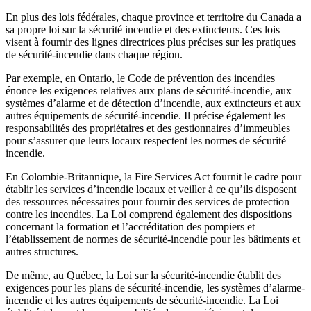
En plus des lois fédérales, chaque province et territoire du Canada a
sa propre loi sur la sécurité incendie et des extincteurs. Ces lois
visent à fournir des lignes directrices plus précises sur les pratiques
de sécurité-incendie dans chaque région.
Par exemple, en Ontario, le Code de prévention des incendies
énonce les exigences relatives aux plans de sécurité-incendie, aux
systèmes d’alarme et de détection d’incendie, aux extincteurs et aux
autres équipements de sécurité-incendie. Il précise également les
responsabilités des propriétaires et des gestionnaires d’immeubles
pour s’assurer que leurs locaux respectent les normes de sécurité
incendie.
En Colombie-Britannique, la Fire Services Act fournit le cadre pour
établir les services d’incendie locaux et veiller à ce qu’ils disposent
des ressources nécessaires pour fournir des services de protection
contre les incendies. La Loi comprend également des dispositions
concernant la formation et l’accréditation des pompiers et
l’établissement de normes de sécurité-incendie pour les bâtiments et
autres structures.
De même, au Québec, la Loi sur la sécurité-incendie établit des
exigences pour les plans de sécurité-incendie, les systèmes d’alarme-
incendie et les autres équipements de sécurité-incendie. La Loi