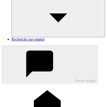
Recherche par emploi
Besoin d’aide?