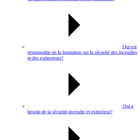
Qui est
responsable de la formation sur la sécurité des incendies
et des extincteurs?
Qui a
besoin de la sécurité incendie et extincteur?