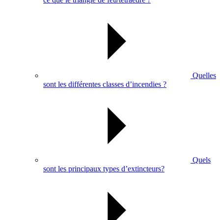
Quelles
sont les différentes classes d’incendies ?
Quels
sont les principaux types d’extincteurs?