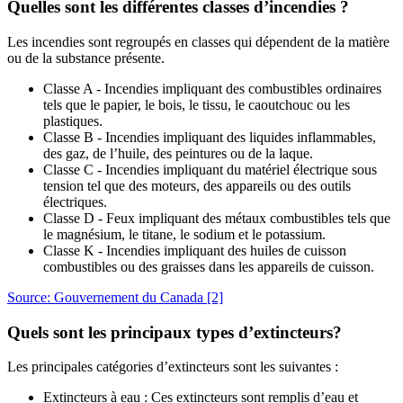
Quelles sont les différentes classes d’incendies ?
Les incendies sont regroupés en classes qui dépendent de la matière
ou de la substance présente.
Classe A - Incendies impliquant des combustibles ordinaires
tels que le papier, le bois, le tissu, le caoutchouc ou les
plastiques.
Classe B - Incendies impliquant des liquides inflammables,
des gaz, de l’huile, des peintures ou de la laque.
Classe C - Incendies impliquant du matériel électrique sous
tension tel que des moteurs, des appareils ou des outils
électriques.
Classe D - Feux impliquant des métaux combustibles tels que
le magnésium, le titane, le sodium et le potassium.
Classe K - Incendies impliquant des huiles de cuisson
combustibles ou des graisses dans les appareils de cuisson.
Source: Gouvernement du Canada
[2]
Quels sont les principaux types d’extincteurs?
Les principales catégories d’extincteurs sont les suivantes :
Extincteurs à eau : Ces extincteurs sont remplis d’eau et