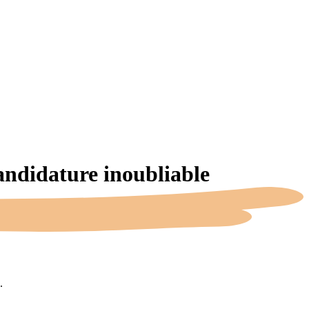
candidature
inoubliable
.