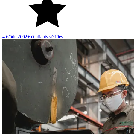
4.6/5
de 2062+ étudiants vérifiés