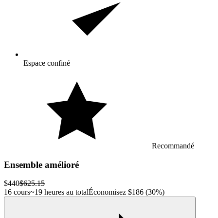
Espace confiné
Recommandé
Ensemble amélioré
$440
$625.15
16 cours
~19 heures au total
Économisez
$186
(30%)