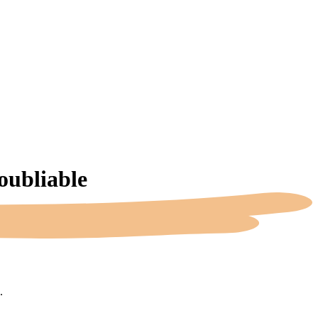
oubliable
.